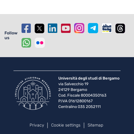
Follow
us
Università degli studi di Bergamo
via Salvecchio 19
24129 Bergamo
Cod. Fiscale 80004350163
P.IVA 01612800167
Centralino 035 2052111
Piè di pagina
Privacy
Cookie settings
Sitemap